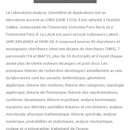
Le Laboratoire Analyse, Géométrie et Applications est un
laboratoire associé au CNRS (UMR 7539). Il est rattaché à l’Institut
Galilée, composante de l’Université Sorbonne Paris Nord, et à
l’Université Paris 8. Le LAGA est aussi associé à plusieurs LaBeX :
SMP, INFLAMEX et MME-DII. Il comprend environ 90 chercheurs et
enseignants-chercheurs (dont une dizaine de chercheurs CNRS), 7
personnels ITA et BIATSS, plus de 50 doctorants et il reçoit chaque
année plus de trente visiteurs étrangers et post-docs. Les
principaux thèmes de recherches développés actuellement au sein
du laboratoire sont les suivants: Arithmétique, géométrie
algébrique, théorie des nombres, théorie des catégories, topologie
algébrique, théorie de l’homotopie, théorie des représentations,
systèmes dynamiques, théorie ergodique, analyse harmonique,
équations aux dérivées partielles linéaires et non linéaires, analyse
microlocale, physique mathématique, théorie spectrale, analyse
numérique, probabilités et statistiques, analyse stochastique,
codage et cryptographie, traitement de l’image.